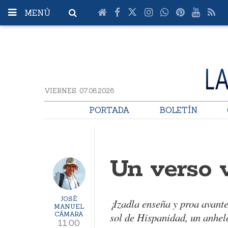
MENÚ
VIERNES. 07.08.2026
PORTADA
BOLETÍN
Un verso 
JOSÉ
¡Izadla enseña y proa avant
MANUEL
CÁMARA
sol de Hispanidad, un anhelo
11:00