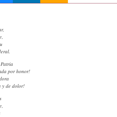
ar,
e,
tu
eral.
 Patria
ada por honor!
adora
 y de dolor!
s
e,
a