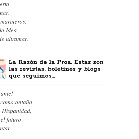
erta
mar,
 marineros,
la Idea
de ultramar.
La Razón de la Proa. Estas son
las revistas, boletines y blogs
que seguimos...
vante!
s como antaño
e Hispanidad,
el futuro
ntar.