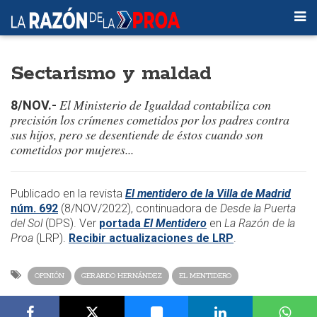
Sectarismo y maldad
El Ministerio de Igualdad contabiliza con
8/NOV.-
precisión los crímenes cometidos por los padres contra
sus hijos, pero se desentiende de éstos cuando son
cometidos por mujeres...
​Publicado en la revista
El mentidero de la Villa de Madrid
núm. 692
(8/NOV/2022), continuadora de
Desde la Puerta
del Sol
(DPS). Ver
portada
El Mentidero
en
La Razón de la
Proa
(LRP).
Recibir actualizaciones de LRP
.
OPINIÓN
GERARDO HERNÁNDEZ
EL MENTIDERO