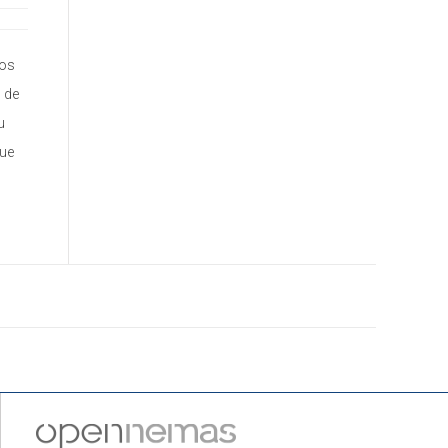
los
 de
u
que