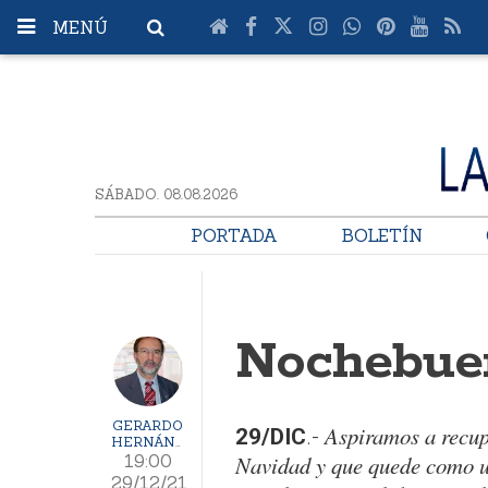
MENÚ
SÁBADO. 08.08.2026
PORTADA
BOLETÍN
Nochebuen
GERARDO
Aspiramos a recup
29/DIC
.-
HERNÁNDEZ
19:00
Navidad y que quede como un
29/12/21