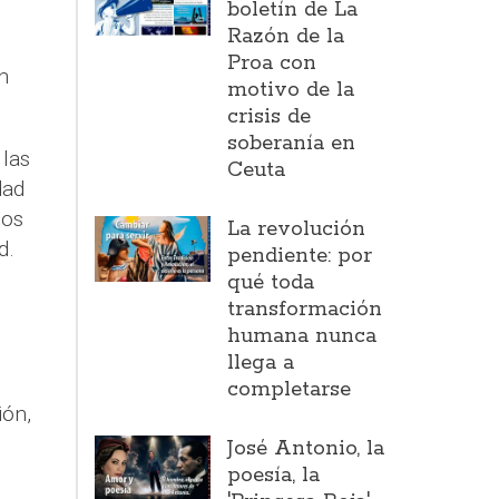
boletín de La
Razón de la
n
Proa con
n
motivo de la
crisis de
soberanía en
 las
Ceuta
dad
los
La revolución
d.
pendiente: por
qué toda
transformación
humana nunca
llega a
completarse
ión,
José Antonio, la
poesía, la