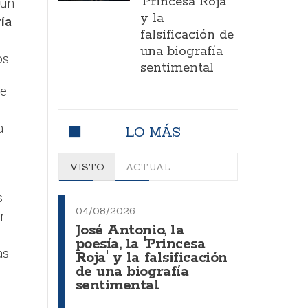
'Princesa Roja'
 un
y la
ía
falsificación de
una biografía
os.
sentimental
ue
a
LO MÁS
VISTO
ACTUAL
s
04/08/2026
r
José Antonio, la
poesía, la 'Princesa
as
Roja' y la falsificación
de una biografía
sentimental