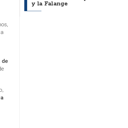
y la Falange
nos,
 a
a de
de
o,
ia