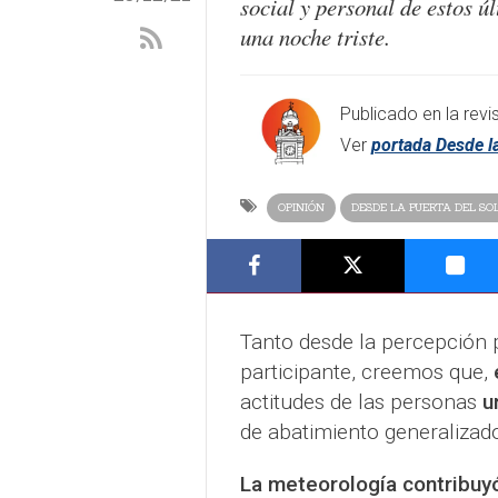
social y personal de estos ú
una noche triste.
Publicado en la revi
Ver
portada Desde la
OPINIÓN
DESDE LA PUERTA DEL SO
Tanto desde la percepción 
participante, creemos que,
actitudes de las personas
u
de abatimiento generalizad
La meteorología contribuyó