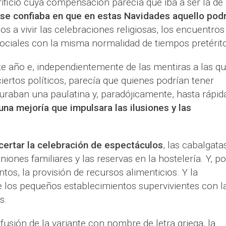
rificio cuya compensación parecía que iba a ser la de
se confiaba en que en estas Navidades aquello podr
s a vivir las celebraciones religiosas, los encuentros
 sociales con la misma normalidad de tiempos pretérit
te año e, independientemente de las mentiras a las q
ertos políticos, parecía que quienes podrían tener
uraban una paulatina y, paradójicamente, hasta rápid
una mejoría que impulsara las ilusiones y las
ncertar la celebración de espectáculos
, las cabalgata
iones familiares y las reservas en la hostelería. Y, po
tos, la provisión de recursos alimenticios. Y la
los pequeños establecimientos supervivientes con l
s.
ifusión de la variante con nombre de letra griega, la