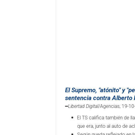
El Supremo, "atónito" y "pe
sentencia contra Alberto
━
Libertad Digital
/Agencias, 19-10
El TS califica también de 
que era, junto al auto de ac
Según queda reflejado en la