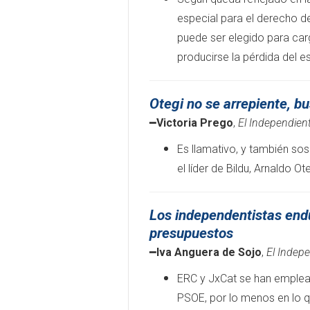
especial para el derecho de
puede ser elegido para carg
producirse la pérdida del e
Otegi no se arrepiente, bu
━
Victoria Prego
,
El Independien
Es llamativo, y también so
el líder de Bildu, Arnaldo Ot
Los independentistas endu
presupuestos
━
Iva Anguera de Sojo
,
El Indep
ERC y JxCat se han emplead
PSOE, por lo menos en lo q