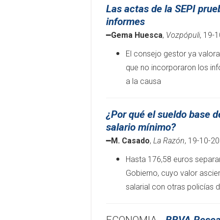
Las actas de la SEPI prue
informes
━
Gema Huesca
,
Vozpópuli
, 19-
El consejo gestor ya valora
que no incorporaron los in
a la causa
¿Por qué el sueldo base de 
salario mínimo?
━
M. Casado
,
La Razón
, 19-10-2
Hasta 176,58 euros separan
Gobierno, cuyo valor ascien
salarial con otras policías 