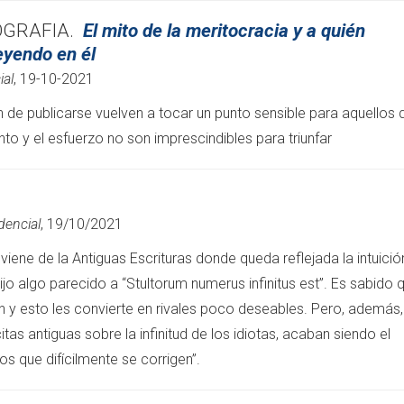
OGRAFIA.
El mito de la meritocracia y a quién
eyendo en él
ial
, 19-10-2021
 de publicarse vuelven a tocar un punto sensible para aquellos 
ento y el esfuerzo no son imprescindibles para triunfar
dencial
, 19/10/2021
 viene de la Antiguas Escrituras donde queda reflejada la intuició
ijo algo parecido a “Stultorum numerus infinitus est”. Es sabido 
 y esto les convierte en rivales poco deseables. Pero, además,
as antiguas sobre la infinitud de los idiotas, acaban siendo el
s que difícilmente se corrigen”.