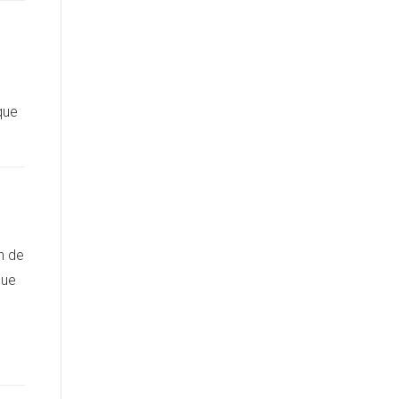
que
n de
que