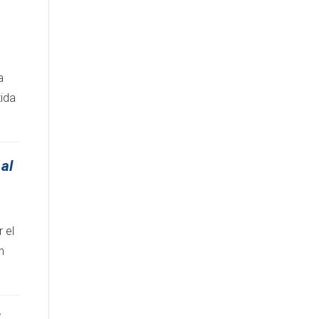
a
ida
 al
 el
n