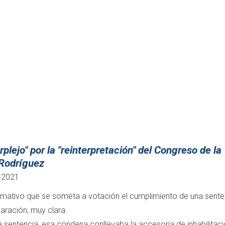
rplejo" por la "reinterpretación" del Congreso de la
 Rodríguez
-2021
llamativo que se someta a votación el cumplimiento de una sente
laración, muy clara.
 sentencia, esa condena conllevaba la accesoria de inhabilitac