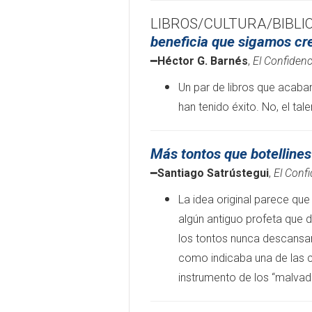
LIBROS/CULTURA/BIBLI
beneficia que sigamos cr
━
Héctor G. Barnés
,
El Confidenc
Un par de libros que acaban
han tenido éxito. No, el tal
Más tontos que botellines
━
Santiago Satrústegui
,
El Confi
La idea original parece que
algún antiguo profeta que d
los tontos nunca descansan
como indicaba una de las cit
instrumento de los “malvado