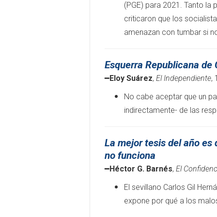
(PGE) para 2021. Tanto la p
criticaron que los socialis
amenazan con tumbar si no
Esquerra Republicana de C
━
Eloy Suárez
,
El Independiente
,
No cabe aceptar que un part
indirectamente- de las resp
La mejor tesis del año es
no funciona
━
Héctor G. Barnés
,
El Confidenc
El sevillano Carlos Gil Her
expone por qué a los malos