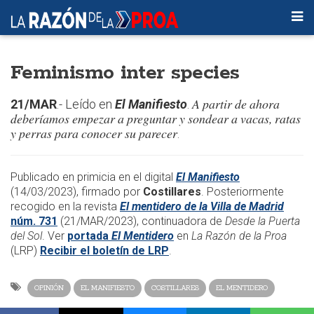
Feminismo inter species
A partir de ahora
21/MAR
.- Leído en
El Manifiesto
.
deberíamos empezar a preguntar y sondear a vacas, ratas
y perras para conocer su parecer
.
​​​Publicado en primicia en el digital
El Manifiesto
(14/03/2023), firmado por
Costillares
. Posteriormente
recogido en la revista
El mentidero de la Villa de Madrid
núm. 731
(21/MAR/2023)
, continuadora de
Desde la Puerta
del Sol
. Ver
portada
El Mentidero
en
La Razón de la Proa
(LRP)
Recibir el boletín de LRP
.​
OPINIÓN
EL MANIFIESTO
COSTILLARES
EL MENTIDERO