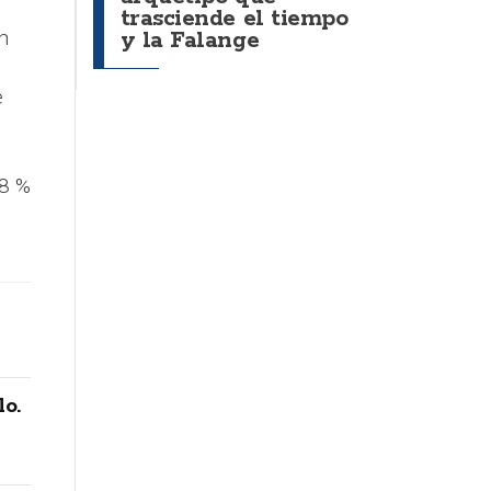
trasciende el tiempo
n
y la Falange
e
88 %
lo.