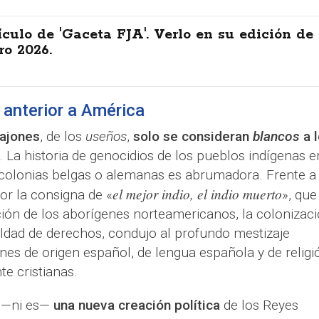
ículo de 'Gaceta FJA'. Verlo en su edición de
ro 2026.
 anterior a América
ajones
, de los
useños
,
solo se consideran
blancos
a 
. La historia de genocidios de los pueblos indígenas e
 colonias belgas o alemanas es abrumadora. Frente a
el mejor indio, el indio muerto
or la consigna de «
», que
ición de los aborígenes norteamericanos, la colonizac
aldad de derechos, condujo al profundo mestizaje
nes de origen español, de lengua española y de religi
e cristianas.
—ni es—
una nueva creación política
de los Reyes