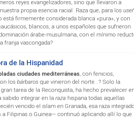
imeros reyes evangelizadores, sino que llevaron a
nuestra propia esencia racial. Raza que, para los
use
no está firmemente considerada blanca «pura», y con
ucásicos, blancos, a unos españoles que sufrieron
la dominación árabe-musulmana, con el mínimo reduct
la franja vascongada?
ora de la Hispanidad
bladas ciudades mediterráneas
, con fenicios,
con los
bárbaros
que vinieron del norte…? Solo la
la gran tarea de la Reconquista, ha hecho prevalecer e
a sabido integrar en la
raza
hispana todas aquellas
recién vencido el islam en Granada, esa raza integrad
a Filipinas o Guinea— continuó aplicando allí lo que