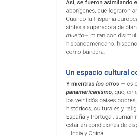
Así, se fueron asimilando 
aborígenes, que lograron amp
Cuando la Hispania europea 
síntesis superadora de blan
muerto
— miran con disimul
hispanoamericano, hispanoa
como bandera.
Un espacio cultural c
Y mientras
los otros
—los 
panamericanismo
, que, en 
los veintidós países pobres
históricos, culturales y reli
España y Portugal, suman 
estar en condiciones de dis
—India y China—.