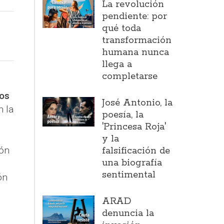
La revolución
pendiente: por
qué toda
transformación
humana nunca
llega a
completarse
los
José Antonio, la
n la
poesía, la
'Princesa Roja'
y la
ión
falsificación de
una biografía
sentimental
ón
ARAD
denuncia la