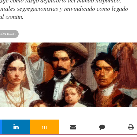
zaje como rasgo definitorio del mundo hispánico,
niales segregacionistas y reivindicado como legado
ual común.
LEÓN ROCH
m