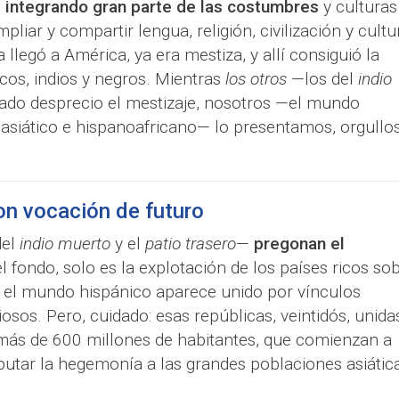
e integrando gran parte de las costumbres
y culturas
liar y compartir lengua, religión, civilización y cultu
llegó a América, ya era mestiza, y allí consiguió la
cos, indios y negros. Mientras
los otros
—los del
indio
ado desprecio el mestizaje, nosotros —el mundo
siático e hispanoafricano— lo presentamos, orgullos
on vocación de futuro
del
indio muerto
y el
patio trasero
—
pregonan el
el fondo, solo es la explotación de los países ricos so
, el mundo hispánico aparece unido por vínculos
giosos. Pero, cuidado: esas repúblicas, veintidós, unida
más de 600 millones de habitantes, que comienzan a
putar la hegemonía a las grandes poblaciones asiátic