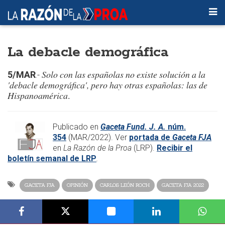
La debacle demográfica
Solo con las españolas no existe solución a la
5/MAR
.-
'debacle demográfica', pero hay otras españolas: las de
Hispanoamérica
.
Publicado en
Gaceta Fund. J. A.
núm.
354
(MAR/2022). Ver
portada de
Gaceta FJA
en
La Razón de la Proa
(LRP).
Recibir el
boletín semanal de LRP
.
GACETA FJA
OPINIÓN
CARLOS LEÓN ROCH
GACETA FJA 2022