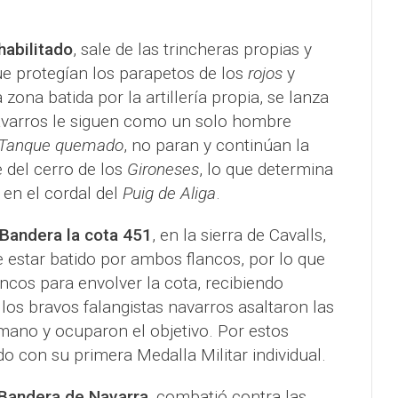
abilitado
, sale de las trincheras propias y
e protegían los parapetos de los
rojos
y
 zona batida por la artillería propia, se lanza
avarros le siguen como un solo hombre
Tanque quemado
, no paran y continúan la
 del cerro de los
Gironeses
, lo que determina
o en el cordal del
Puig de Aliga
.
 Bandera la cota 451
, en la sierra de Cavalls,
e estar batido por ambos flancos, por lo que
cos para envolver la cota, recibiendo
 los bravos falangistas navarros asaltaron las
ano y ocuparon el objetivo. Por estos
con su primera Medalla Militar individual.
 Bandera de Navarra
, combatió contra las