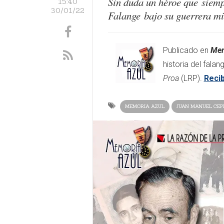
Sin duda un héroe que siempr
15:40
30/01/22
Falange bajo su guerrera mi
Publicado en
Mem
historia del fala
Proa
(LRP).
Recib
MEMORIA AZUL
JUAN MANUEL CEP