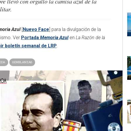
e llevó con orgullo la camisa azul de la
litar
.
oria Azul
[
Nuevo Face
] para la divulgación de la
ngismo. Ver
Portada
Memoria Azul
en
La Razón de la
ir boletín semanal de LRP
.​​​
EDA
SEMBLANZAS