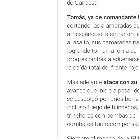
de Gandesa.
Tomás, ya de comandante h
cortando las alambradas qu
arriesgándose a entrar en la
al asalto, sus camaradas n
logrando tomar la loma de
progresión hasta adueñarse
la caída total del frente roj
Más adelante
ataca con su
avance que inicia a pesar d
se descolgó por unos barran
incluso fuego de blindados,
trincheras con bombas de m
combates fue recompensado 
Siempre al mando de la
5ª