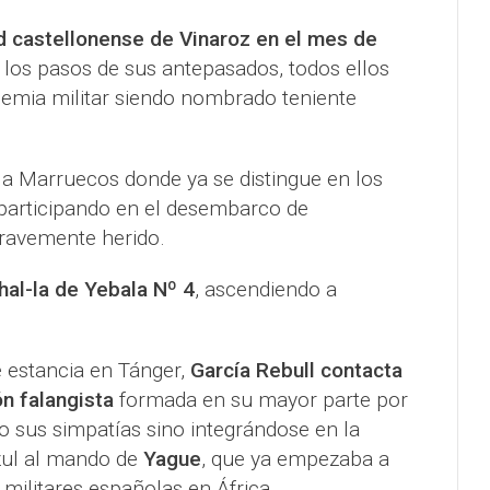
d castellonense de Vinaroz en el mes de
o los pasos de sus antepasados, todos ellos
ademia militar siendo nombrado teniente
a Marruecos donde ya se distingue en los
 participando en el desembarco de
ravemente herido.
al-la de Yebala Nº 4
, ascendiendo a
 estancia en Tánger,
García Rebull contacta
n falangista
formada en su mayor parte por
o sus simpatías sino integrándose en la
zul al mando de
Yague
, que ya empezaba a
 militares españolas en África.