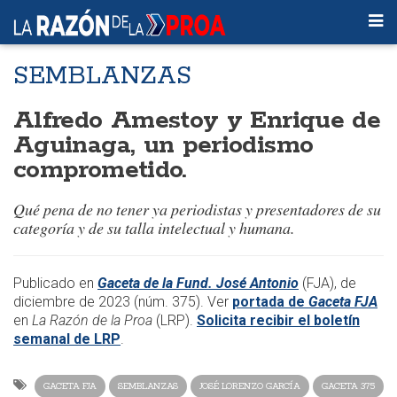
SEMBLANZAS
Alfredo Amestoy y Enrique de
Aguinaga, un periodismo
comprometido.
Qué pena de no tener ya periodistas y presentadores de su
categoría y de su talla intelectual y humana.
​Publicado en
Gaceta de la Fund. José Antonio
(FJA), de
diciembre de 2023 (núm. 375). Ver
portada de
Gaceta FJA
en
La Razón de la Proa
(LRP).
Solicita recibir el boletín
semanal de LRP
.
GACETA FJA
SEMBLANZAS
JOSÉ LORENZO GARCÍA
GACETA 375