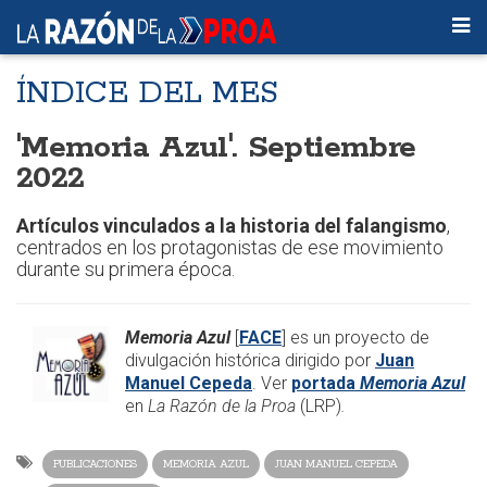
ÍNDICE DEL MES
'Memoria Azul'. Septiembre
2022
Artículos vinculados a la historia del falangismo
,
centrados en los protagonistas de ese movimiento
durante su primera época.
Memoria Azul
[
FACE
] es un proyecto de
divulgación histórica dirigido por
Juan
Manuel Cepeda
. Ver
portada
Memoria Azul
en
La Razón de la Proa
(LRP)
.​
PUBLICACIONES
MEMORIA AZUL
JUAN MANUEL CEPEDA