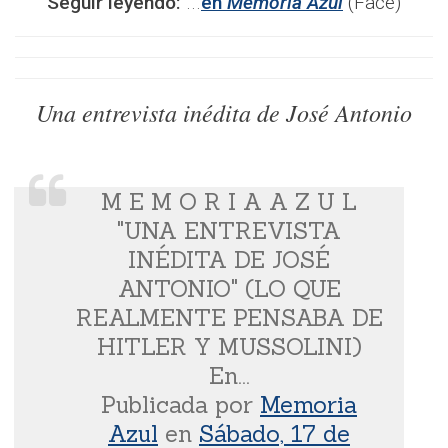
Seguir leyendo:
...
en
Memoria Azul
(Face)
Una entrevista inédita de José Antonio
M E M O R I A A Z U L
"UNA ENTREVISTA
INÉDITA DE JOSÉ
ANTONIO" (LO QUE
REALMENTE PENSABA DE
HITLER Y MUSSOLINI)
En...
Publicada por
Memoria
Azul
en
Sábado, 17 de