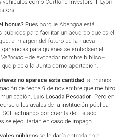
 vehículos como Cortland Investors II, Lyon
estors.
el bonus?
Pues porque Abengoa está
s públicos para facilitar un acuerdo que es el
 que, al margen del futuro de la nueva
 ganancias para quienes se embolsen el
 Vellocino
–de evocador nombre bíblico–
que pide a la Junta como aportación.
shares
no aparece esta cantidad
, al menos
rmación de fecha 9 de noviembre que me hizo
comunicación,
Luis Losada Pescador
. Pero en
urso a los avales de la institución pública
CESCE actuando por cuenta del Estado.
s se ejecutarían en caso de impago.
vales públicos
se le daría entrada en el