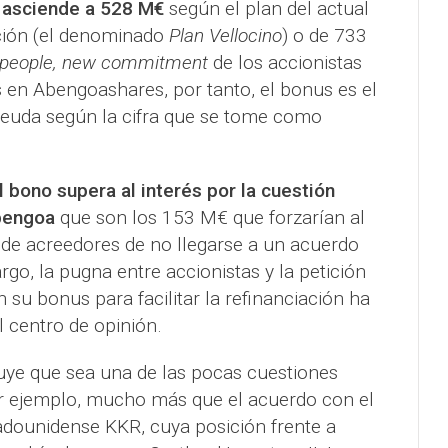
r asciende a 528 M€
según el plan del actual
ción (el denominado
Plan Vellocino
) o de 733
 people, new commitment
de los accionistas
s en Abengoashares, por tanto, el bonus es el
deuda según la cifra que se tome como
 bono supera al interés por la cuestión
bengoa
que son los 153 M€ que forzarían al
 de acreedores de no llegarse a un acuerdo
rgo, la pugna entre accionistas y la petición
n su bonus para facilitar la refinanciación ha
l centro de opinión.
uye que sea una de las pocas cuestiones
or ejemplo, mucho más que el acuerdo con el
adounidense KKR, cuya posición frente a