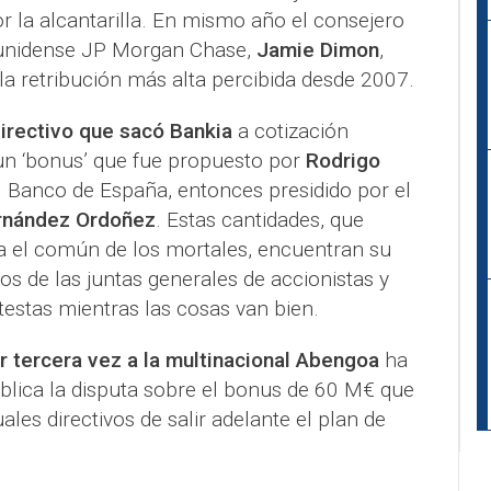
 la alcantarilla. En mismo año el consejero
ounidense JP Morgan Chase,
Jamie Dimon
,
la retribución más alta percibida desde 2007.
directivo que sacó Bankia
a cotización
un ‘bonus’ que fue propuesto por
Rodrigo
 Banco de España, entonces presidido por el
rnández Ordoñez
. Estas cantidades, que
 el común de los mortales, encuentran su
 de las juntas generales de accionistas y
testas mientras las cosas van bien.
or tercera vez a la multinacional Abengoa
ha
ública la disputa sobre el bonus de 60 M€ que
ales directivos de salir adelante el plan de