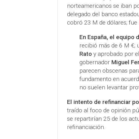
norteamericanos se iban por
delegado del banco estad
cobró 23 M de dólares; fue 
En España, el equipo 
recibió más de 6 M €; 
Rato
y aprobado por el
gobernador
Miguel Fe
parecen obscenas para
fundamento en acuerdos
no suelen levantar pro
El intento de refinanciar p
traído al foco de opinión p
se repartirían 25 de los actu
refinanciación.