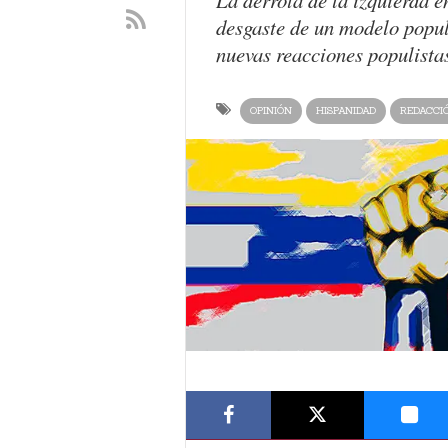
La derrota de la izquierda e
desgaste de un modelo populi
nuevas reacciones populistas
OPINIÓN
HISPANIDAD
REDACCI