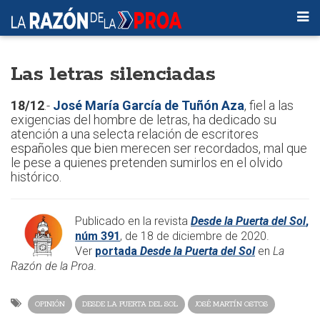
Las letras silenciadas
18/12
.-
José María García de Tuñón Aza
, fiel a las
exigencias del hombre de letras, ha dedicado su
atención a una selecta relación de escritores
españoles que bien merecen ser recordados, mal que
le pese a quienes pretenden sumirlos en el olvido
histórico.
​Publicado en la revista
Desde la Puerta del Sol
,
núm 391
, de 18 de diciembre de 2020.
Ver
portada
Desde la Puerta del Sol
en
La
Razón de la Proa
.
OPINIÓN
DESDE LA PUERTA DEL SOL
JOSÉ MARTÍN OSTOS