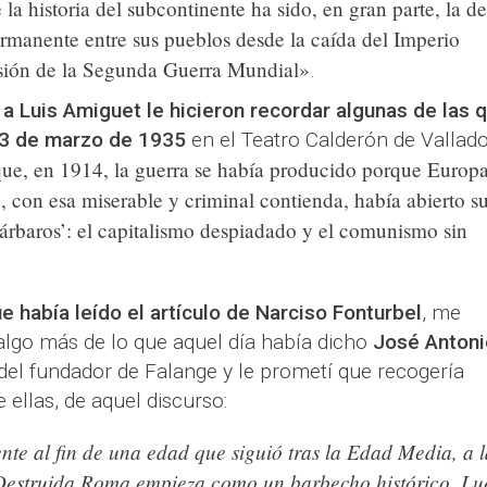
la historia del subcontinente ha sido, en gran parte, la de
ermanente entre sus pueblos desde la caída del Imperio
sión de la Segunda Guerra Mundial»
.
 a Luis Amiguet le hicieron recordar algunas de las 
 3 de marzo de 1935
en el Teatro Calderón de Valladol
que, en 1914, la guerra se había producido porque Europ
, con esa miserable y criminal contienda, había abierto s
 bárbaros’: el capitalismo despiadado y el comunismo sin
 había leído el artículo de Narciso Fonturbel
, me
lgo más de lo que aquel día había dicho
José Antoni
del fundador de Falange y le prometí que recogería
 ellas, de aquel discurso:
te al fin de una edad que siguió tras la Edad Media
, a 
Destruida Roma empieza como un barbecho histórico. Lu