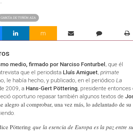
.
GARCÍA DE TUÑÓN AZA
m
ros
smo medio, firmado por Narciso Fonturbel
, que él
trevista que el periodista
Lluís Amiguet
,
primate
mo, le había hecho, y publicado, en el periódico
La
de 2009, a
Hans-Gert Pöttering
, presidente entonces 
reció oportuno repasar también algunos textos de
Jo
e alegro al comprobar, una vez más, lo adelantado de su
ciendo.
que la esencia de Europa es la paz entre s
ice Pöttering