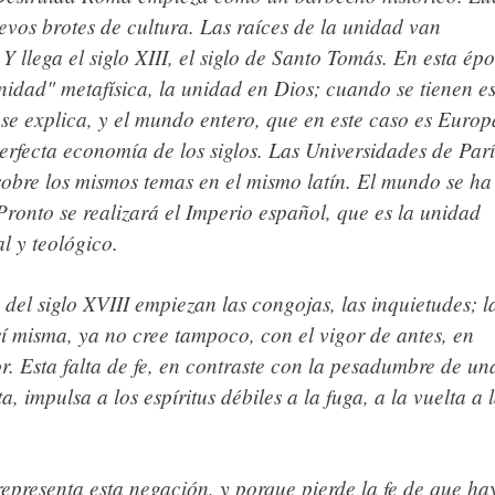
vos brotes de cultura. Las raíces de la unidad van
 llega el siglo XIII, el siglo de Santo Tomás. En esta ép
unidad" metafísica, la unidad en Dios; cuando se tienen es
se explica, y el mundo entero, que en este caso es Europ
rfecta economía de los siglos. Las Universidades de Parí
bre los mismos temas en el mismo latín. El mundo se ha
ronto se realizará el Imperio español, que es la unidad
al y teológico.
 del siglo XVIII empiezan las congojas
, las inquietudes; l
í misma, ya no cree tampoco, con el vigor de antes, en
r. Esta falta de fe, en contraste con la pesadumbre de un
a, impulsa a los espíritus débiles a la fuga, a la vuelta a 
epresenta esta negación
, y porque pierde la fe de que ha