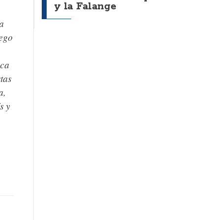
y la Falange
a
uego
oca
tas
a,
s y