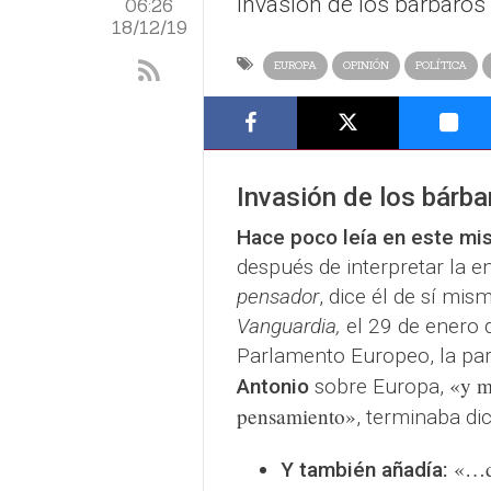
invasión de los bárbaros"
06:26
18/12/19
EUROPA
OPINIÓN
POLÍTICA
Invasión de los bárba
Hace poco leía en este mi
después de interpretar la en
pensador
, dice él de sí mis
Vanguardia,
el 29 de enero 
Parlamento Europeo, la pa
«y m
Antonio
sobre Europa,
pensamiento»
, terminaba di
«…d
Y también añadía: