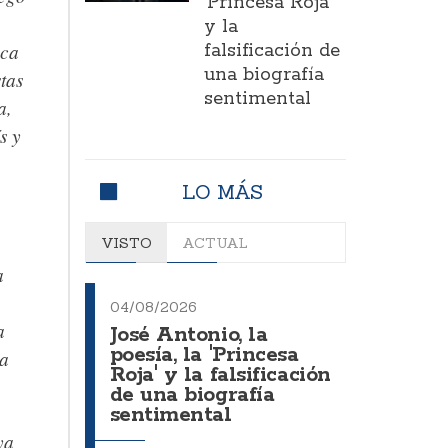
'Princesa Roja'
y la
oca
falsificación de
una biografía
tas
sentimental
a,
s y
LO MÁS
VISTO
ACTUAL
a
04/08/2026
a
José Antonio, la
poesía, la 'Princesa
la
Roja' y la falsificación
de una biografía
sentimental
ya