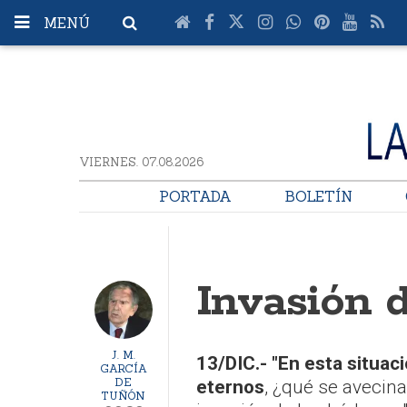
MENÚ
VIERNES. 07.08.2026
PORTADA
BOLETÍN
Invasión d
J. M.
13/DIC.- "En esta situaci
GARCÍA
DE
eternos
, ¿qué se avecin
TUÑÓN