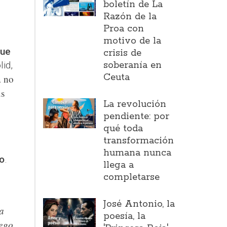
boletín de La
Razón de la
Proa con
motivo de la
que
crisis de
id,
soberanía en
Ceuta
a no
us
La revolución
pendiente: por
qué toda
transformación
humana nunca
o
.
llega a
completarse
José Antonio, la
la
poesía, la
ego