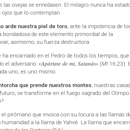
e las ovejas se enredasen. El milagro nunca ha estad
os ojos que lo contemplan.
o arde nuestra piel de toro
, ante la impotencia de lo
a bondadosa de este elemento primordial de la
iar, asimismo, su fuerza destructora.
e ha encarnado en el Pedro de todos los tiempos, que
Apártate de mí, Satanás
o el adversario:
«
»
(
Mt
16,23). E
ada uno, es uno mismo.
ntorcha que prende nuestros montes
, nuestras casas
 futuro, se transforme en el fuego sagrado del Olimpo
o?
el pirómano que invoca con su locura a las llamas d
u humanidad a la llama de Yahvé. La llama que encie