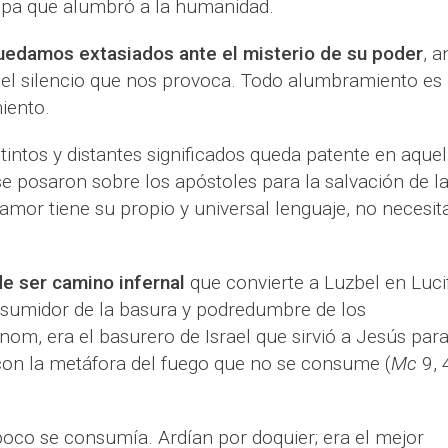
ispa que alumbró a la humanidad.
edamos extasiados ante el misterio de su poder
, a
e el silencio que nos provoca. Todo alumbramiento es
iento.
tintos y distantes significados queda patente en aquel
e posaron sobre los apóstoles para la salvación de l
 amor tiene su propio y universal lenguaje, no necesit
e ser camino infernal
que convierte a Luzbel en Lucif
onsumidor de la basura y podredumbre de los
inom, era el basurero de Israel que sirvió a Jesús par
 con la metáfora del fuego que no se consume (
Mc
9, 
oco se consumía. Ardían por doquier; era el mejor