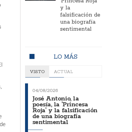
'Princesa Roja'
o
y la
falsificación de
una biografía
s
sentimental
LO MÁS
l
VISTO
ACTUAL
,
04/08/2026
José Antonio, la
poesía, la 'Princesa
Roja' y la falsificación
de una biografía
e
sentimental
nde