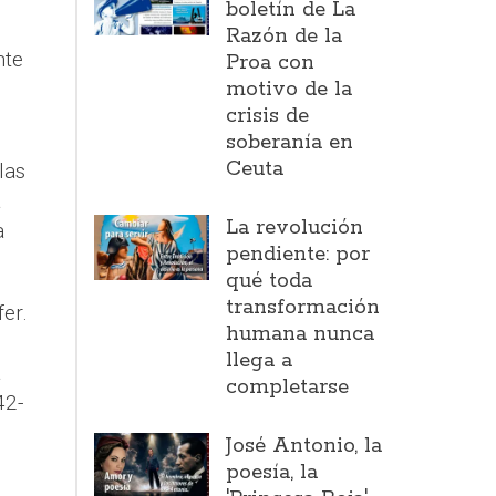
boletín de La
Razón de la
nte
Proa con
motivo de la
crisis de
soberanía en
Ceuta
las
a
La revolución
a
pendiente: por
qué toda
transformación
er.
humana nunca
llega a
a
completarse
42-
José Antonio, la
poesía, la