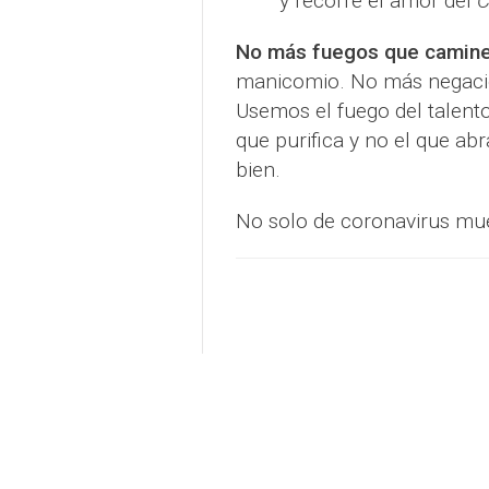
y recorre el amor del
C
No más fuegos que caminen
manicomio. No más negacion
Usemos el fuego del talent
que purifica y no el que ab
bien.
No solo de coronavirus mu