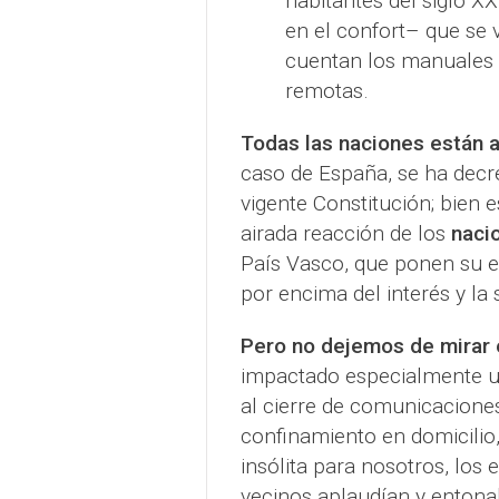
habitantes del siglo XX
en el confort– que se v
cuentan los manuales 
remotas.
Todas las naciones están 
caso de España, se ha decr
vigente Constitución; bien e
airada reacción de los
naci
País Vasco, que ponen su e
por encima del interés y la
Pero no dejemos de mirar 
impactado especialmente un 
al cierre de comunicaciones
confinamiento en domicilio
insólita para nosotros, los
vecinos aplaudían y enton