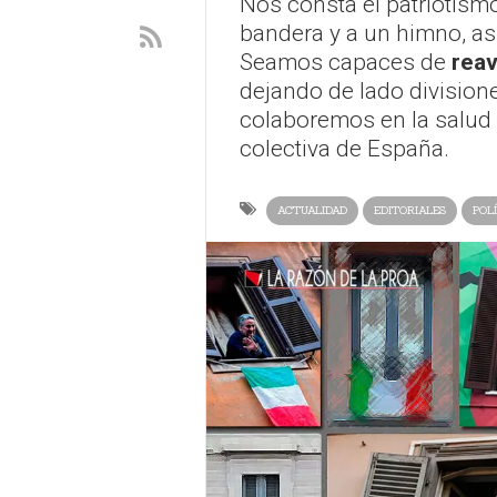
Nos consta el patriotismo
bandera y a un himno, así
Seamos capaces de
reav
dejando de lado divisiones
colaboremos en la salud i
colectiva de España.
ACTUALIDAD
EDITORIALES
POL