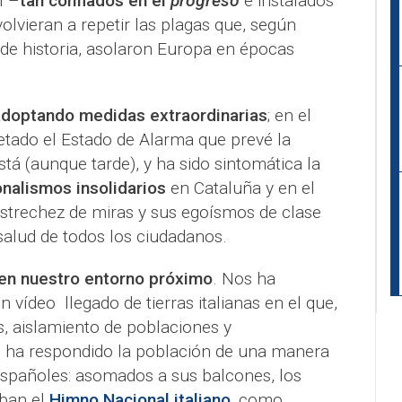
I –
tan confiados en el
progreso
e instalados
olvieran a repetir las plagas que, según
de historia, asolaron Europa en épocas
adoptando medidas extraordinarias
; en el
etado el Estado de Alarma que prevé la
stá (aunque tarde), y ha sido sintomática la
onalismos insolidarios
en Cataluña y en el
strechez de miras y sus egoísmos de clase
 salud de todos los ciudadanos.
en nuestro entorno próximo
. Nos ha
vídeo llegado de tierras italianas en el que,
, aislamiento de poblaciones y
, ha respondido la población de una manera
 españoles: asomados a sus balcones, los
aban el
Himno Nacional italiano
, como