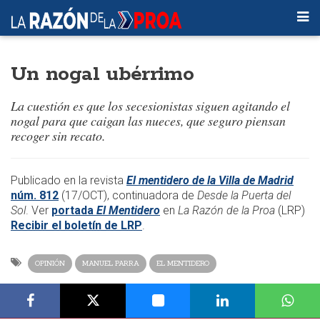
Un nogal ubérrimo
La cuestión es que los secesionistas siguen agitando el
nogal para que caigan las nueces, que seguro piensan
recoger sin recato.
​​Publicado en la revista
El mentidero de la Villa de Madrid
núm.
812
(17/OCT),
continuadora de
Desde la Puerta del
Sol
. Ver
portada
El Mentidero
en
La Razón de la Proa
(LRP)
Recibir el boletín de LRP
.
OPINIÓN
MANUEL PARRA
EL MENTIDERO