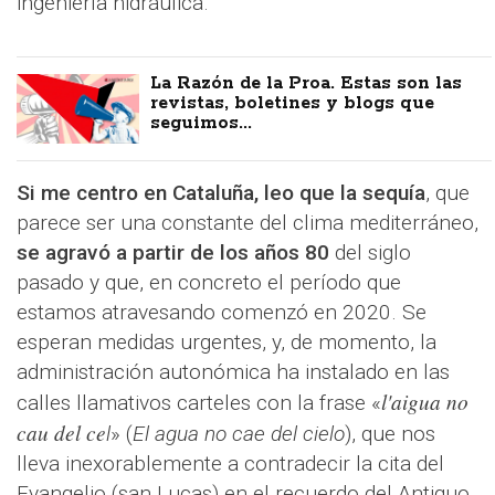
ingeniería hidráulica.
La Razón de la Proa. Estas son las
revistas, boletines y blogs que
seguimos...
Si me centro en Cataluña, leo que la sequía
, que
parece ser una constante del clima mediterráneo,
se agravó a partir de los años 80
del siglo
pasado y que, en concreto el período que
estamos atravesando comenzó en 2020. Se
esperan medidas urgentes, y, de momento, la
administración autonómica ha instalado en las
l'aigua no
calles llamativos carteles con la frase «
cau del ce
l
» (
El agua no cae del cielo
), que nos
lleva inexorablemente a contradecir la cita del
Evangelio (san Lucas) en el recuerdo del Antiguo