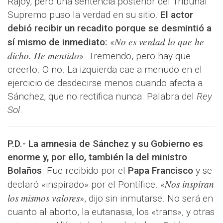
Rajoy, pero una sentencia posterior del Tribunal
Supremo puso la verdad en su sitio.
El actor
debió recibir un recadito porque se desmintió a
No es verdad lo que he
sí mismo de inmediato:
«
dicho. He mentido
». Tremendo, pero hay que
creerlo. O no. La izquierda cae a menudo en el
ejercicio de desdecirse menos cuando afecta a
Sánchez, que no rectifica nunca. Palabra del
Rey
Sol
.
P.D.-
La amnesia de Sánchez y su Gobierno es
enorme y, por ello, también la del ministro
Bolaños
. Fue recibido por el
Papa Francisco
y se
Nos inspiran
declaró «inspirado» por el Pontífice. «
los mismos valores
», dijo sin inmutarse. No será en
cuanto al aborto, la eutanasia, los «trans», y otras