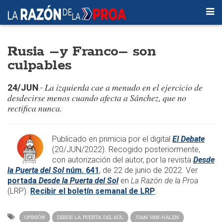
Rusia –y Franco– son
culpables
La izquierda cae a menudo en el ejercicio de
24/JUN
.-
desdecirse menos cuando afecta a Sánchez, que no
rectifica nunca.
​Publicado en primicia por el digital
El Debate
(20/JUN/2022). Recogido posteriormente,
con autorización del autor, por la revista
Desde
la Puerta del Sol
núm. 641
, de 22 de junio de 2022. Ver
portada
Desde la Puerta del Sol
en
La Razón de la Proa
(LRP).
Recibir el boletín semanal de LRP
.
OPINIÓN
DESDE LA PUERTA DEL SOL
JUAN VAN-HALEN