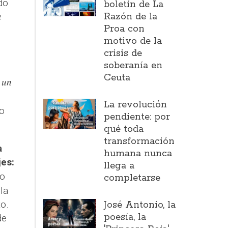
do
boletín de La
e
Razón de la
Proa con
motivo de la
crisis de
soberanía en
Ceuta
 un
La revolución
o
pendiente: por
qué toda
transformación
a
humana nunca
es:
llega a
lo
completarse
la
o.
José Antonio, la
poesía, la
de