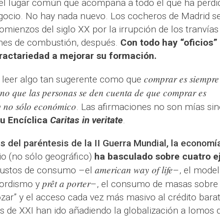
s el lugar común que acompaña a todo el que ha perdi
gocio. No hay nada nuevo. Los cocheros de Madrid s
ienzos del siglo XX por la irrupción de los tranvías
ches de combustión, después.
Con todo hay “oficios”
ractariedad a mejorar su formación.
comprar es siempre
leer algo tan sugerente como que
no que las personas se den cuenta de que comprar es
y no sólo económico
. Las afirmaciones no son mías sin
u Encíclica
Caritas in veritate
.
 del paréntesis de la II Guerra Mundial,
la economí
o (no sólo geográfico)
ha basculado sobre cuatro ej
american way of life
 gustos de consumo –el
–, el mode
prêt a porter
fordismo y
–, el consumo de masas sobre 
zar” y el acceso cada vez más masivo al crédito barat
os de XXI han ido añadiendo la globalización a lomos 