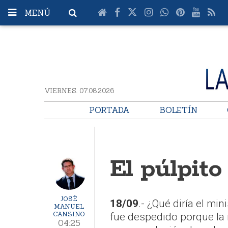
MENÚ
VIERNES. 07.08.2026
PORTADA
BOLETÍN
El púlpito
JOSÉ
18/09
.- ¿Qué diría el min
MANUEL
CANSINO
fue despedido porque la 
04:25