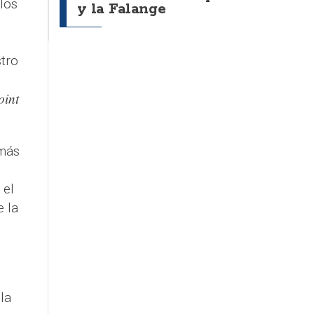
los
y la Falange
tro
oint
más
 el
e la
la