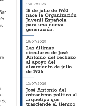
15/07/2026
18 de julio de 1960:
ñar
nace la Organización
da
Juvenil Española
para una nueva
us
generación.
18/07/2026
Las últimas
circulares de José
Antonio: del rechazo
re
al apoyo del
alzamiento de julio
de 1936
a
13/07/2026
a
José Antonio, del
el
ostracismo político al
arquetipo que
s de
trasciende el tiempo