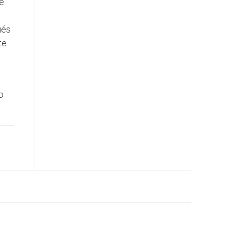
e
ués
te
o