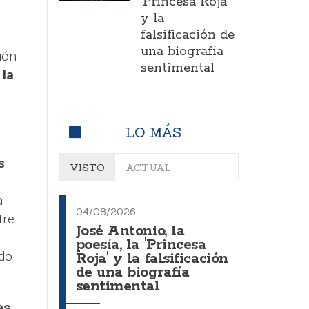
'Princesa Roja'
y la
falsificación de
una biografía
ión
sentimental
 la
LO MÁS
s
VISTO
ACTUAL
a
04/08/2026
tre
José Antonio, la
poesía, la 'Princesa
ndo
Roja' y la falsificación
de una biografía
sentimental
es