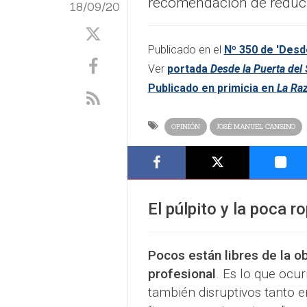
recomendación de reducir
18/09/20
Publicado en el
Nº 350 de 'Desde
Ver
portada
Desde la Puerta del 
Publicado en primicia en
La Ra
OPINIÓN
JOSÉ MANUEL CANSINO
El púlpito y la poca r
Pocos están libres de la o
profesional
. Es lo que ocu
también disruptivos tanto e