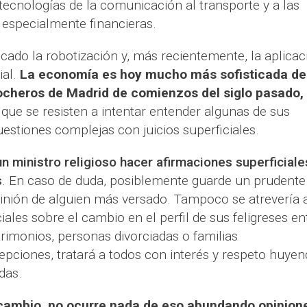
 tecnologías de la comunicación al transporte y a las
especialmente financieras.
icado la robotización y, más recientemente, la aplicac
ial.
La economía es hoy mucho más sofisticada de
ocheros de Madrid de comienzos del siglo pasado,
que se resisten a intentar entender algunas de sus
stiones complejas con juicios superficiales.
n ministro religioso hacer afirmaciones superficiale
s
. En caso de duda, posiblemente guarde un prudente
pinión de alguien más versado. Tampoco se atrevería 
ales sobre el cambio en el perfil de sus feligreses en
rimonios, personas divorciadas o familias
pciones, tratará a todos con interés y respeto huye
das.
cambio, no ocurre nada de eso abundando opinion