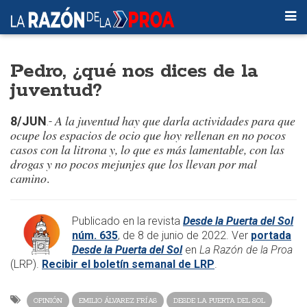
Pedro, ¿qué nos dices de la
juventud?
A la juventud hay que darla actividades para que
8/JUN
.-
ocupe los espacios de ocio que hoy rellenan en no pocos
casos con la litrona y, lo que es más lamentable, con las
drogas y no pocos mejunjes que los llevan por mal
camino
.
​Publicado en la revista
Desde la Puerta del Sol
núm. 635
, de 8 de junio de 2022. Ver
portada
Desde la Puerta del Sol
en
La Razón de la Proa
(LRP).
Recibir el boletín semanal de LRP
.
OPINIÓN
EMILIO ÁLVAREZ FRÍAS
DESDE LA PUERTA DEL SOL