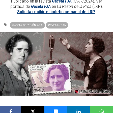
Publicado en la revista
Gaceta FJA
(MAR/2024). Ver
portada de
Gaceta FJA
en
La Razón de la Proa
(LRP).
Solicita recibir el boletín semanal de LRP
.
GARCÍA DE TUÑÓN AZA
SEMBLANZAS