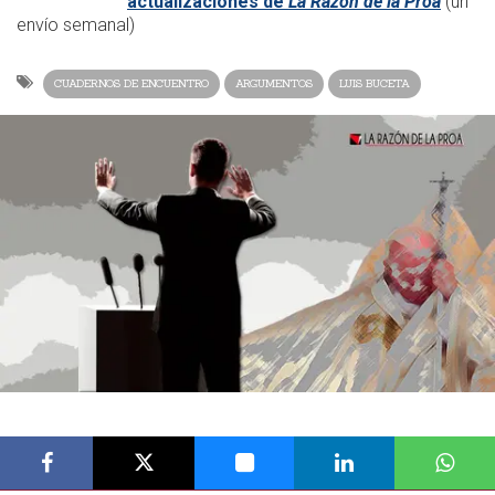
actualizaciones de
La Razón de la Proa
(un
envío semanal)
CUADERNOS DE ENCUENTRO
ARGUMENTOS
LUIS BUCETA