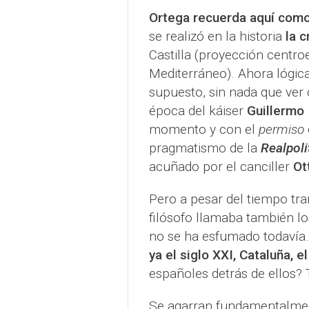
Ortega recuerda aquí como
se realizó en la historia
la 
Castilla (proyección centro
Mediterráneo). Ahora lógica
supuesto, sin nada que ver 
época del káiser
Guillermo 
momento y con el
permiso
pragmatismo de la
Realpoli
acuñado por el canciller
Ot
Pero a pesar del tiempo tra
filósofo llamaba también l
no se ha esfumado todavía.
ya el siglo XXI, Cataluña, e
españoles detrás de ellos? 
Se agarran fundamentalme