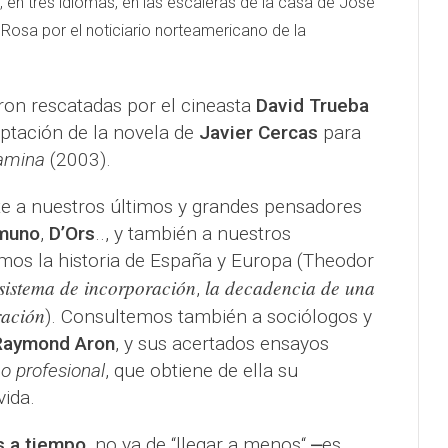
, en tres idiomas, en las escaleras de la casa de José
Rosa por el noticiario norteamericano de la
ron rescatadas por el cineasta
David Trueba
aptación de la novela de
Javier Cercas
para
amina
(2003).
 a nuestros últimos y grandes pensadores
muno
,
D’Ors
.., y también a nuestros
emos la historia de España y Europa (Theodor
n sistema de incorporación
la decadencia de una
,
ración
). Consultemos también a sociólogos y
Raymond Aron
, y sus acertados ensayos
co profesional
, que obtiene de ella su
vida.
s a tiempo
, no ya de “llegar a menos“ ⎼es