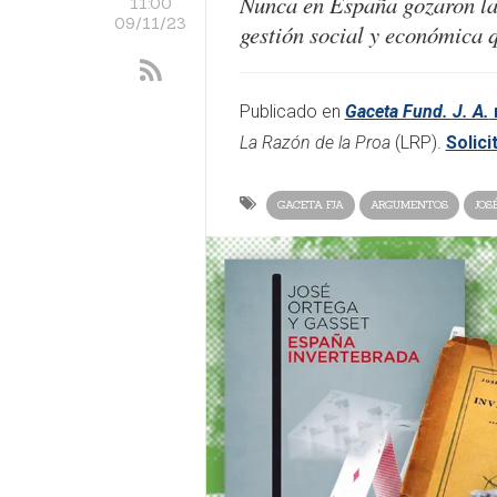
Nunca en España gozaron la
11:00
09/11/23
gestión social y económica q
​Publicado en
Gaceta Fund. J. A.
La Razón de la Proa
(LRP).
Solici
GACETA FJA
ARGUMENTOS
JOS