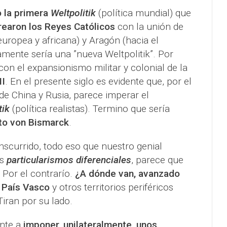
 la primera
Weltpolitik
(política mundial)
que
crearon los Reyes Católicos
con la unión de
europea y africana) y Aragón (hacia el
mente sería una ”nueva Weltpolitik”. Por
con el expansionismo militar y colonial de la
II
. En el presente siglo es evidente que, por el
de China y Rusia, parece imperar el
tik
(política realistas). Termino que sería
to von Bismarck
.
nscurrido, todo eso que nuestro genial
os
particularismos diferenciales
, parece que
 Por el contrarío.
¿A dónde van, avanzado
l País Vasco
y otros territorios periféricos
Tiran por su lado.
nte a
imponer, unilateralmente, unos