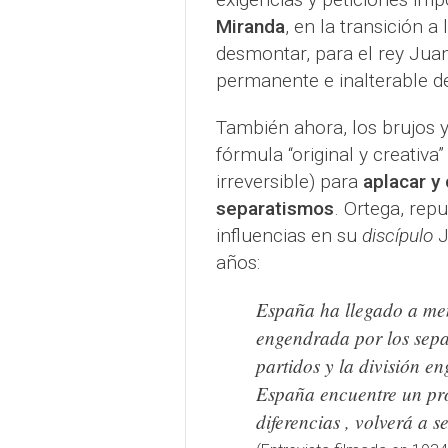
Miranda
, en la transición a
desmontar, para el rey Juan
permanente e inalterable d
También ahora, los brujos 
fórmula “original y creativ
irreversible) para
aplacar y
separatismos
. Ortega, repu
influencias en su
discípulo
J
años:
España ha llegado a meno
engendrada por los separ
partidos y la división e
España encuentre un pro
diferencias , volverá a 