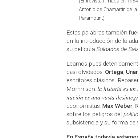
(Entrevista filmada en 1934
Antonio de Chamartín de la 
.
Paramount)
Estas palabras también fue
en la introducción de la ad
su película
Soldados de Sal
Leamos pues detenidamente
casi olvidados:
Ortega
,
Una
escritores clásicos. Repas
la historia es u
Mommsen:
nación es una vasta desinteg
economistas:
Max Weber
,
sobre los peligros del
políti
subsistencia y su forma de 
En España todavía estamo