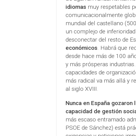
idiomas
muy respetables p
comunicacionalmente global
mundial del castellano (500
un complejo de inferioridad
desconectar del resto de E
económicos
.
Habrá que rec
desde hace más de 100 años
y más prósperas industria
capacidades de organización
más radical va más allá y r
al siglo XVIII.
Nunca en España gozaron 
capacidad de gestión soci
más escaso entramado admin
PSOE de Sánchez) está prá
exigencias y peticiones imp