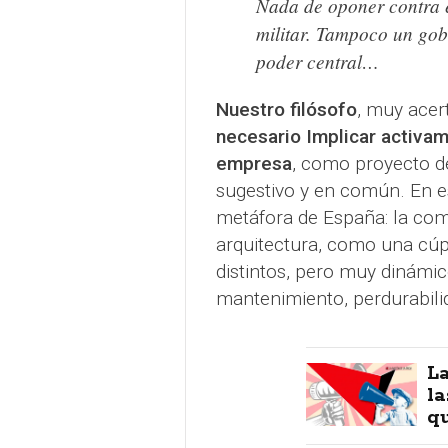
Nada de oponer contra e
militar. Tampoco un gob
poder central…
Nuestro filósofo
, muy ace
necesario Implicar activa
empresa
, como proyecto d
sugestivo y en común. En e
metáfora de España: la co
arquitectura, como una cú
distintos, pero muy dinámic
mantenimiento, perdurabilid
La
la
qu