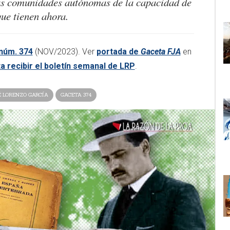
s comunidades autónomas de la capacidad de
ue tienen ahora.
núm. 374
(NOV/2023). Ver
portada de
Gaceta FJA
en
ta recibir el boletín semanal de LRP
.
É LORENZO GARCÍA
GACETA 374